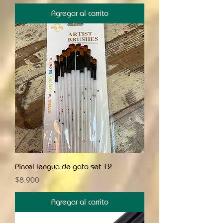
Agregar al carrito
Pincel lengua de gato set 12
Precio
$8.900
Agregar al carrito