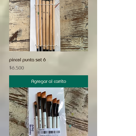
pincel punta set 6
Precio
$6.500
Agregar al carrito