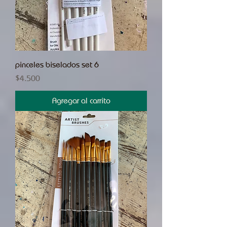
pinceles biselados set 6
Precio
$4.500
Agregar al carrito