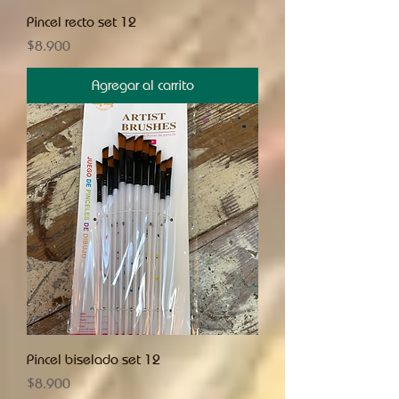
Pincel recto set 12
Precio
$8.900
Agregar al carrito
Pincel biselado set 12
Precio
$8.900