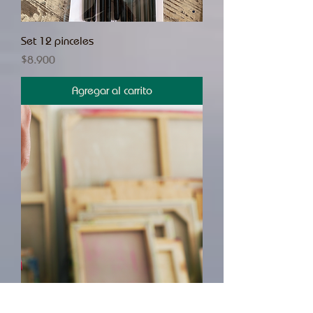
Set 12 pinceles
Precio
$8.900
Agregar al carrito
Bastidor Tela Reciclado 40x60