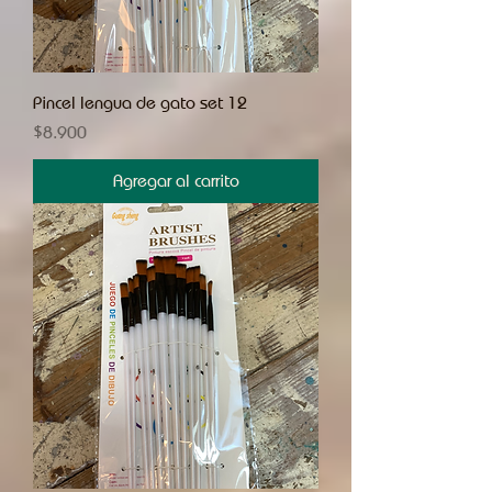
Pincel lengua de gato set 12
Precio
$8.900
Agregar al carrito