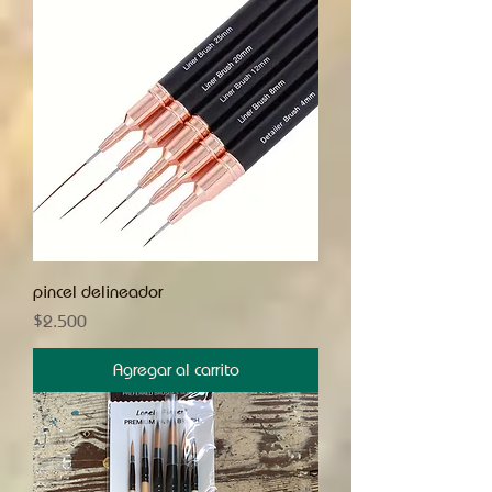
pincel delineador
Precio
$2.500
Agregar al carrito