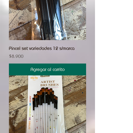
Pincel set variedades 12 s/marca
Precio
$8.900
Agregar al carrito