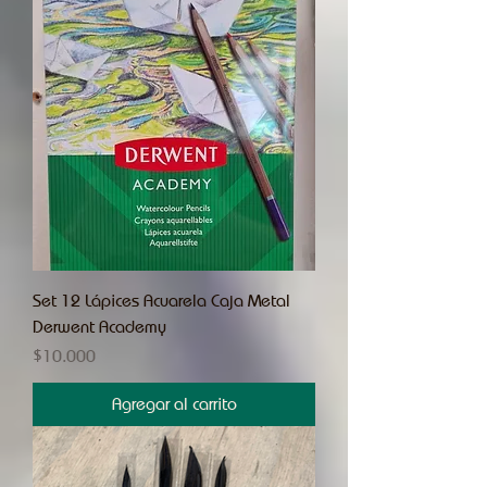
Set 12 Lápices Acuarela Caja Metal
Derwent Academy
Precio
$10.000
Agregar al carrito