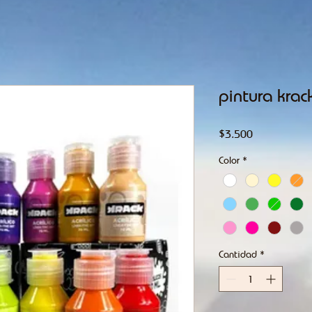
pintura krac
Precio
$3.500
Color
*
Cantidad
*