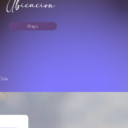
Ubicacion
Maps
hile