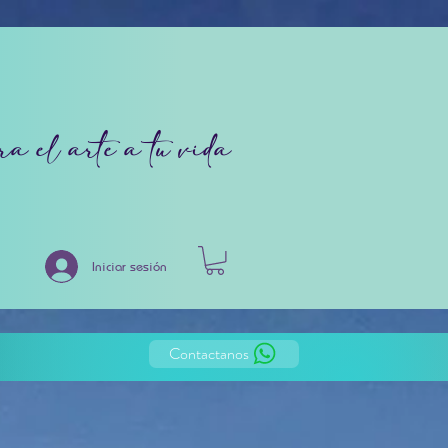
ra el arte a tu vida
Iniciar sesión
Contactanos