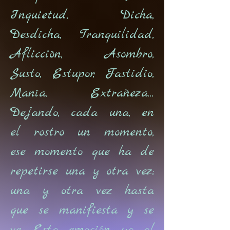
Inquietud, Dicha,
Desdicha, Tranquilidad,
Aflicción, Asombro,
Susto, Estupor, Fastidio,
Manía, Extrañeza...
Dejando, cada una, en
el rostro un momento,
ese momento que ha de
repetirse una y otra vez;
una y otra vez hasta
que se manifiesta y se
ve. Esta emoción, ya al