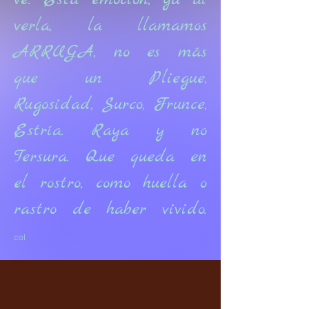
verla, la llamamos
ARRUGA, no es más
que un Pliegue,
Rugosidad, Surco, Frunce,
Estría. Raya y no
Tersura. Que queda en
el rostro, como huella o
rastro de haber vivido.
col