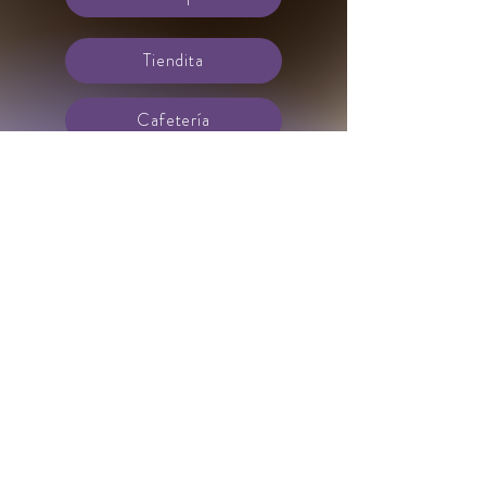
Tiendita
Cafetería
Ubicacion
Maps
+56 9222 37 8 77
-
rozas.carolina@gmail.com
-
Freire 1935 Concepción Chile
Ingresa tu dirección de email