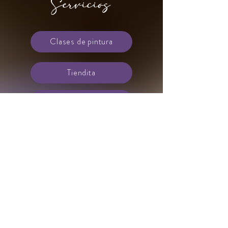
Servicios
Clases de pintura
Tiendita
Cafetería
Ubicacion
Maps
+56 9222 37 8 77
-
rozas.carolina@gmail.com
-
Freire 1935 Concepción Chile