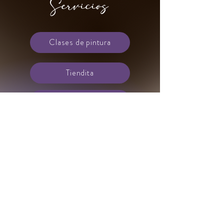
Servicios
Clases de pintura
Tiendita
Cafetería
Ubicacion
Maps
+56 9222 37 8 77
-
rozas.carolina@gmail.com
-
Freire 1935 Concepción Chile